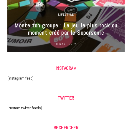
LIFESTYLE
Monte ton groupe : Le jeu le plus rock du
moment créé par le Supersonic
18 JANVIER 2023
INSTAGRAM
[instagram-feed]
TWITTER
[custom-twitter-feeds]
RECHERCHER