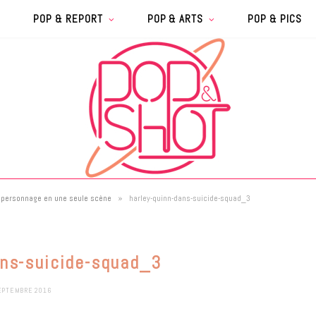
POP & REPORT
POP & ARTS
POP & PICS
»
 personnage en une seule scène
harley-quinn-dans-suicide-squad_3
ans-suicide-squad_3
EPTEMBRE 2016