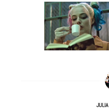
m
JULI