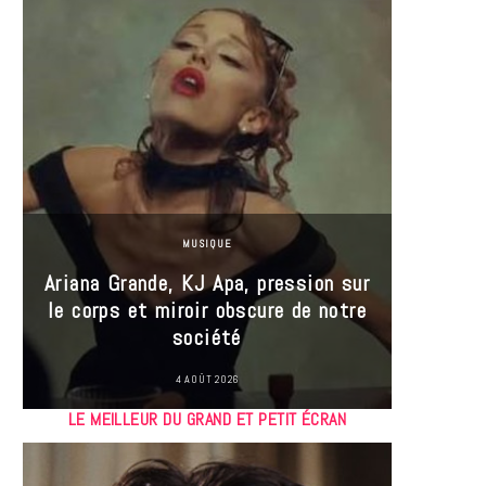
MUSIQUE
Ariana Grande, KJ Apa, pression sur
le corps et miroir obscure de notre
Les
société
réin
4 AOÛT 2026
LE MEILLEUR DU GRAND ET PETIT ÉCRAN