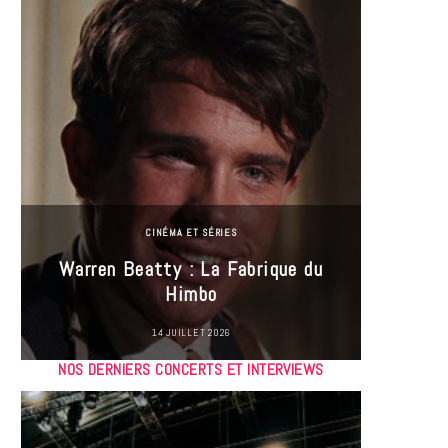
CINÉMA ET SÉRIES
Incel
Warren Beatty : La Fabrique du
genre i
Himbo
14 JUILLET 2026
NOS DERNIERS CONCERTS ET INTERVIEWS