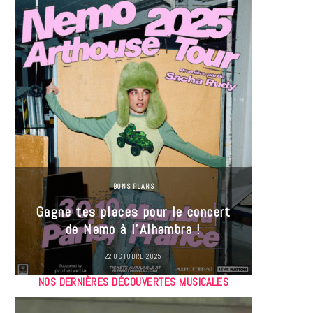
BONS PLANS
Jeu-Co
Gagne tes places pour le concert
limit
de Nemo à l’Alhambra !
22 OCTOBRE 2025
NOS DERNIÈRES DÉCOUVERTES MUSICALES