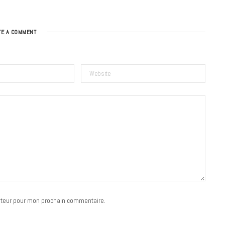
TE A COMMENT
BONS PLANS
Les Eclatantes : une soirée entre
concerts, expos, kart, aéroplume…
à la Cité des Sciences
14 DÉCEMBRE 2022
ateur pour mon prochain commentaire.