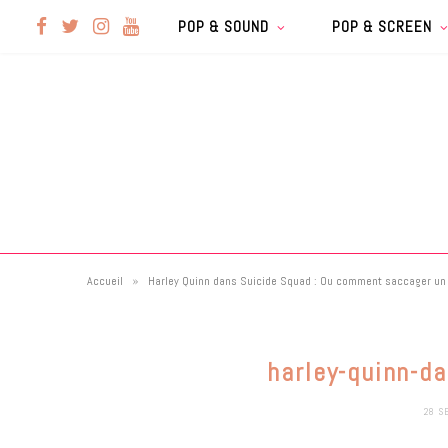
F
T
I
Y
POP & SOUND
POP & SCREEN
a
w
n
o
c
i
s
u
e
t
t
T
b
t
a
u
»
Accueil
Harley Quinn dans Suicide Squad : Ou comment saccager un
o
e
g
b
o
r
r
e
harley-quinn-d
k
a
28 S