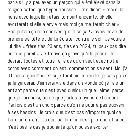
parlais il y a peu avec un garçon qui a été élevé dans la
religion catholique hyper poussée. Il me disait « moi si la
nana avec laquelle j’étais tombait enceinte, ok elle
avorterait si elle a envie mais moi ça me ferait chier ».
Bha putain ça m’a énervée qu’il dise ça ! J’avais envie de
prendre sa tête et de lui éclater contre le sol ! Je voulais
lui dire « frère t’as 23 ans, t’es en 2024, tu peux pas dire
un truc pareil ». Je trouve ça grave qu’il le pense. On
devrait toutes et tous faire ce qu’on veut avec notre
corps avec comment on est, comment on se sent. Moi j’ai
31 ans aujourd’hui et si je tombais enceinte, je sais pas si
je le garderai. J’aimerai vivre dans un Monde où je fais un
enfant parce que c’est avec quelqu’un que j’aime, parce
que je l’ai choisi, parce que j’ai les moyens de l’accueillir.
Parfois c’est un choix parce qu’on ne pourra pas subvenir
à ses besoins. Je crois que c’est pas n’importe quoi de
faire un enfant. Ca doit partir d’un désir profond et si ce
n’est pas le cas je souhaite qu’on puisse avorter.