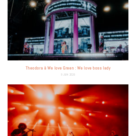
Theodora à We love Green : We love boss lady
9 JUIN 2026