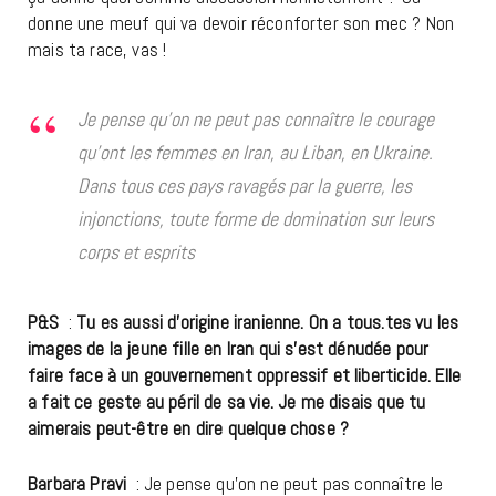
donne une meuf qui va devoir réconforter son mec ? Non
mais ta race, vas !
Je pense qu’on ne peut pas connaître le courage
qu’ont les femmes en Iran, au Liban, en Ukraine.
Dans tous ces pays ravagés par la guerre, les
injonctions, toute forme de domination sur leurs
corps et esprits
P&S
:
Tu es aussi d’origine iranienne. On a tous.tes vu les
images de la jeune fille en Iran qui s’est dénudée pour
faire face à un gouvernement oppressif et liberticide. Elle
a fait ce geste au péril de sa vie. Je me disais que tu
aimerais peut-être en dire quelque chose ?
Barbara Pravi
: Je pense qu’on ne peut pas connaître le