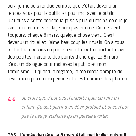
suivi je me suis rendue compte que c’était devenu un
rendez-vous pour le public et pour moi avec le public.
D’ailleurs à cette période là je sais plus ou moins ce que je
vais faire en mars et là je sais pas encore. Ca me vient
toujours, chaque 8 mars, quelque chose vient. C’est
devenu un rituel et j’aime beaucoup les rituels. On a tous
et toutes des vies un peu zinzin et c’est important d’avoir
des petites maisons, des points d’encrage. Le 8 mars
c’est un dialogue pour moi avec le public et mon
féminisme. Et quand je regarde, je me rends compte de
l’évolution qu’a eu ma pensée et c’est comme des photos.
Je crois que c’est pas n’importe quoi de faire un
enfant. Ça doit partir d’un désir profond et si ce n’est
pas le cas je souhaite qu’on puisse avorter.
P&S
:
L’année dernière, le 8 mars était particulier, puisqu’il