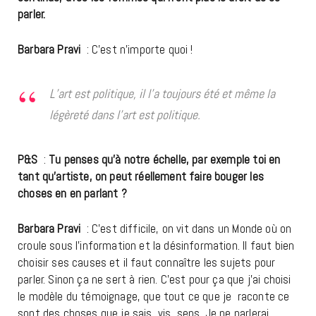
parler.
Barbara Pravi
: C’est n’importe quoi !
L’art est politique, il l’a toujours été et même la
légèreté dans l’art est politique.
P&S
:
Tu penses qu’à notre échelle, par exemple toi en
tant qu’artiste, on peut réellement faire bouger les
choses en en parlant ?
Barbara Pravi
: C’est difficile, on vit dans un Monde où on
croule sous l’information et la désinformation. Il faut bien
choisir ses causes et il faut connaître les sujets pour
parler. Sinon ça ne sert à rien. C’est pour ça que j’ai choisi
le modèle du témoignage, que tout ce que je raconte ce
sont des choses que je sais, vis, sens. Je ne parlerai