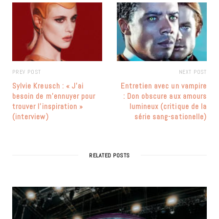
PREV POST
NEXT POST
Sylvie Kreusch : « J’ai
Entretien avec un vampire
besoin de m’ennuyer pour
: Don obscure aux amours
trouver l’inspiration »
lumineux (critique de la
(interview)
série sang-sationelle)
RELATED POSTS