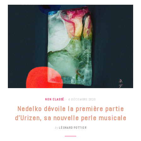
NON CLASSÉ
4 DÉCEMBRE 2020
Nedelko dévoile la première partie
d’Urizen, sa nouvelle perle musicale
by
LÉONARD POTTIER