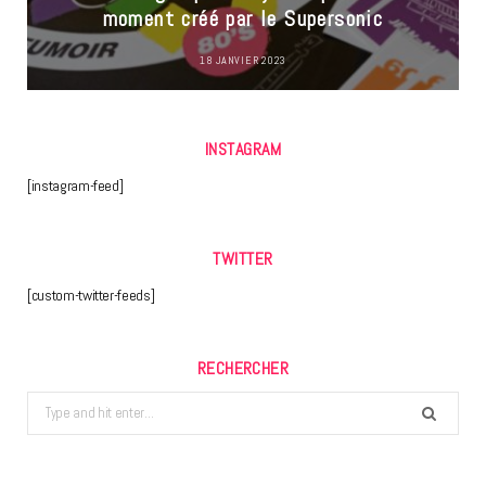
moment créé par le Supersonic
18 JANVIER 2023
INSTAGRAM
[instagram-feed]
TWITTER
[custom-twitter-feeds]
RECHERCHER
Search
for: