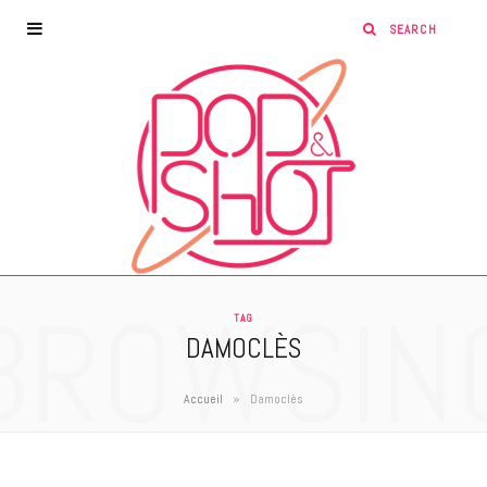
BROWSIN
TAG
DAMOCLÈS
»
Accueil
Damoclès