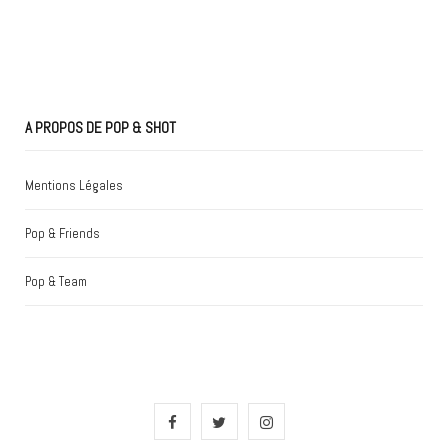
A PROPOS DE POP & SHOT
Mentions Légales
Pop & Friends
Pop & Team
F
T
I