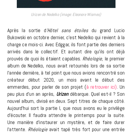
Urizen de Nedelko (image: Eleonore Wismes)
Après la sortie d
’Hôtel sans étoiles
du grand Lucio
Bukowski en octobre dernier, c’est Nedelko qui revient à la
charge ce mois-ci. Avec Edggar, ils font partie des derniers
arrivés dans le collectif. Et autant dire qu’ils ont déjà
prouvés de quoi ils étaient capables.
Rhéologie,
le premier
album de Nedelko, nous avait retournés lors de sa sortie
l’année dernière, à tel point que nous avions rencontré son
créateur début 2020, un mois avant le début des
emmerdes, pour parler de son projet (
à retrouver ici)
.
Un
peu plus d’un an après,
Urizen
débarque. Quel est-il ? Son
nouvel album, divisé en deux. Sept titres de chaque côté.
Aujourd’hui sort la partie I, que nous avons eu le privilège
d’écouter. Il faudra attendre le printemps pour la suite.
Une manière d’instaurer un mystère, et de faire durer
l’attente.
Rhéologie
avait tapé très fort pour une entrée