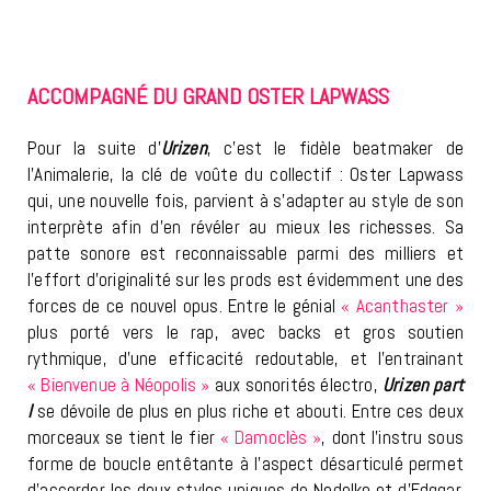
ACCOMPAGNÉ DU GRAND OSTER LAPWASS
Pour la suite d’
Urizen
, c’est le fidèle beatmaker de
l’Animalerie, la clé de voûte du collectif : Oster Lapwass
qui, une nouvelle fois, parvient à s’adapter au style de son
interprète afin d’en révéler au mieux les richesses. Sa
patte sonore est reconnaissable parmi des milliers et
l’effort d’originalité sur les prods est évidemment une des
forces de ce nouvel opus. Entre le génial
« Acanthaster »
plus porté vers le rap, avec backs et gros soutien
rythmique, d’une efficacité redoutable, et l’entrainant
« Bienvenue à Néopolis »
aux sonorités électro,
Urizen part
I
se dévoile de plus en plus riche et abouti. Entre ces deux
morceaux se tient le fier
« Damoclès »
, dont l’instru sous
forme de boucle entêtante à l’aspect désarticulé permet
d’accorder les deux styles uniques de Nedelko et d’Edggar,