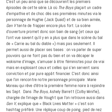
C’est un peu ainsi que se découvrent les premiers
épisodes de cette série. Là où
The Boys
plaçait un cadre
d’empathie et de choc dès ses premières minutes via le
personnage de Hughie (Jack Quaid) et de sa bien aimée,
Gen V
tente de frapper encore plus fort. La scène
d’ouverture promet donc son bain de sang (et ceux qui
l’ont vue savent qu’il y en a plus que dans le scène du bal
de « Carrie au bal du diable ») mais pas seulement. Il
permet aussi de placer ses bases : on va parler de super
pouvoirs qui ne font pas du bien et on va décaper le
wokisme d’image, s’amuser à être féministes pour de vrai
mais en explosant ceux et celles qui s’en servent sans
conviction et par pure appât financier. C’est donc ainsi
que l’on rencontre notre personnage principale : Marie
Moreau qui rêve d’être la première femme noire à rejoindre
les Sept. Dans
The Boys
, Ashely Barrett (Colby Minifie),
chargée de l’image de Vought que l’on retrouve aussi dans
Gen V
, explique que « Black Lives Matter » c’est son
hashtag préféré. Une réplique coup de poing, pied de nez