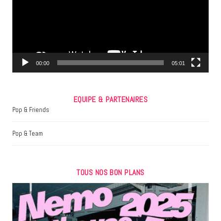
o
e
g
o
r
r
k
a
m
00:00
05:01
EQUIPE & PARTENAIRES
Pop & Friends
Pop & Team
TOUS NOS BON PLANS