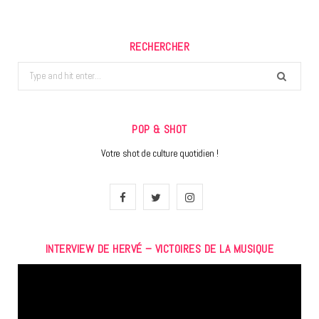
RECHERCHER
Search
for:
POP & SHOT
Votre shot de culture quotidien !
F
T
I
a
w
n
INTERVIEW DE HERVÉ – VICTOIRES DE LA MUSIQUE
c
i
s
Lecteur
e
t
t
vidéo
b
t
a