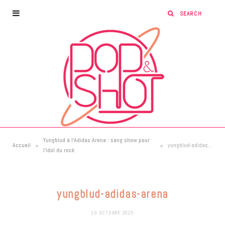
Yungblud à l’Adidas Arena : sang show pour
»
»
Accueil
yungblud-adidas-arena
l’idol du rock
yungblud-adidas-arena
10 OCTOBRE 2025