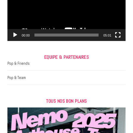
o
e
g
o
r
r
k
a
m
00:00
05:01
EQUIPE & PARTENAIRES
Pop & Friends
Pop & Team
TOUS NOS BON PLANS