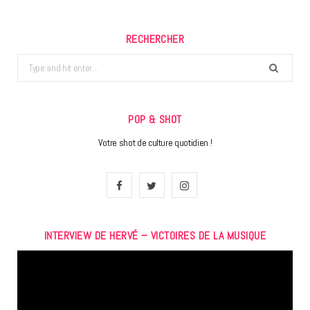
RECHERCHER
Search
for:
POP & SHOT
Votre shot de culture quotidien !
F
T
I
a
w
n
INTERVIEW DE HERVÉ – VICTOIRES DE LA MUSIQUE
c
i
s
Lecteur
e
t
t
vidéo
b
t
a