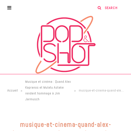
Musique et cinéma : Quand Alex
Kapranos et Mulatu Astake
»
»
Accueil
musique-et-cinema-quand-alex-kapranos-et-mulatu-astake-rendent-hommage-a-jim-jarmusch
rendent hommage à Jim
Jarmusch
musique-et-cinema-quand-alex-